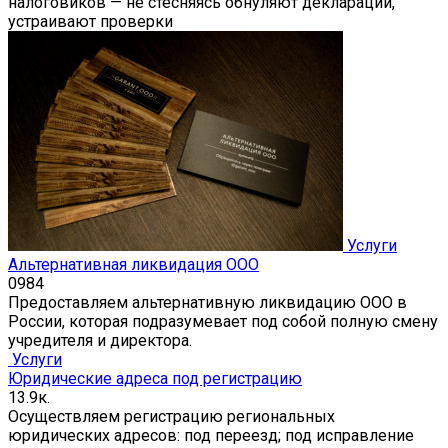
налоговиков — не стесняясь обнуляют декларации,
устраивают проверки
Услуги
Альтернативная ликвидация ООО
0
984
Предоставляем альтернативную ликвидацию ООО в
России, которая подразумевает под собой полную смену
учредителя и директора.
Услуги
Юридические адреса под регистрацию
1
3.9к.
Осуществляем регистрацию региональных
юридическиx адресов: под переезд; под исправление