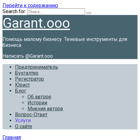
Перейти к содержанию
Search for:
Garant.ooo
Помощь малому бизнесу. Теневые инструменты для
бизнеса
Написать @Garant.ooo
Предприниматель
Бухгалтер
Регистратор
Юрист
Блог
Об авторе
Истории
Мнения автора
Вопрос-Ответ
Услуги
О сайте
Главная