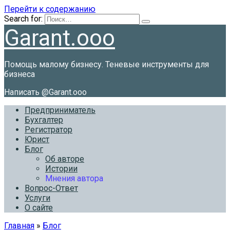
Перейти к содержанию
Search for:
Garant.ooo
Помощь малому бизнесу. Теневые инструменты для
бизнеса
Написать @Garant.ooo
Предприниматель
Бухгалтер
Регистратор
Юрист
Блог
Об авторе
Истории
Мнения автора
Вопрос-Ответ
Услуги
О сайте
Главная
»
Блог