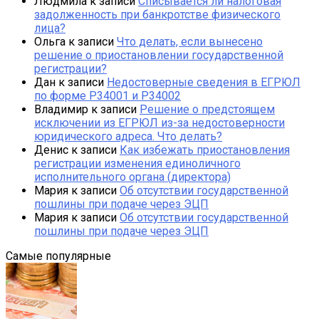
Людмила
к записи
Списывается ли налоговая
задолженность при банкротстве физического
лица?
Ольга
к записи
Что делать, если вынесено
решение о приостановлении государственной
регистрации?
Дан
к записи
Недостоверные сведения в ЕГРЮЛ
по форме Р34001 и Р34002
Владимир
к записи
Решение о предстоящем
исключении из ЕГРЮЛ из-за недостоверности
юридического адреса. Что делать?
Денис
к записи
Как избежать приостановления
регистрации изменения единоличного
исполнительного органа (директора)
Мария
к записи
Об отсутствии государственной
пошлины при подаче через ЭЦП
Мария
к записи
Об отсутствии государственной
пошлины при подаче через ЭЦП
Самые популярные