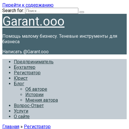
Перейти к содержанию
Search for:
Garant.ooo
Помощь малому бизнесу. Теневые инструменты для
бизнеса
Написать @Garant.ooo
Предприниматель
Бухгалтер
Регистратор
Юрист
Блог
Об авторе
Истории
Мнения автора
Вопрос-Ответ
Услуги
О сайте
Главная
»
Регистратор