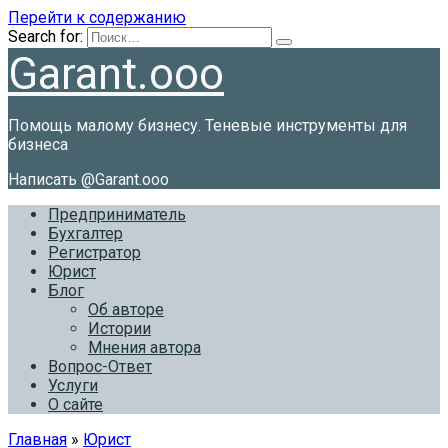
Перейти к содержанию
Search for:
Garant.ooo
Помощь малому бизнесу. Теневые инструменты для
бизнеса
Написать @Garant.ooo
Предприниматель
Бухгалтер
Регистратор
Юрист
Блог
Об авторе
Истории
Мнения автора
Вопрос-Ответ
Услуги
О сайте
Главная
»
Юрист