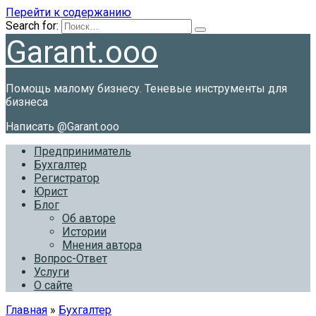
Перейти к содержанию
Search for:
Garant.ooo
Помощь малому бизнесу. Теневые инструменты для
бизнеса
Написать @Garant.ooo
Предприниматель
Бухгалтер
Регистратор
Юрист
Блог
Об авторе
Истории
Мнения автора
Вопрос-Ответ
Услуги
О сайте
Главная
»
Бухгалтер