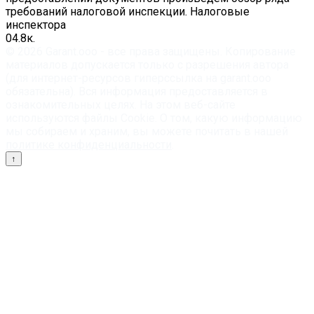
требований налоговой инспекции. Налоговые
инспектора
0
4.8к.
© 2026 Garant.ooo - все права защищены. Копирование
материалов допускается только с разрешения автора
(для интернет-ресурсов гиперссылка на garant.ooo
обязательна). Вся информация предоставляется в
ознакомительных целях. На этом веб-сайте
используются файлы Cookie. О том, какую информацию
мы собираем и храним, вы можете почитать в нашей
политике конфиденциальности
.