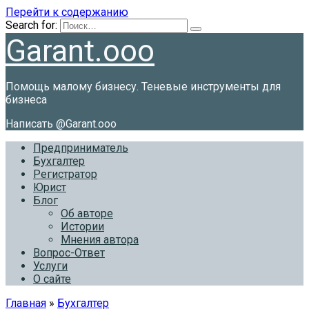
Перейти к содержанию
Search for:
Garant.ooo
Помощь малому бизнесу. Теневые инструменты для
бизнеса
Написать @Garant.ooo
Предприниматель
Бухгалтер
Регистратор
Юрист
Блог
Об авторе
Истории
Мнения автора
Вопрос-Ответ
Услуги
О сайте
Главная
»
Бухгалтер