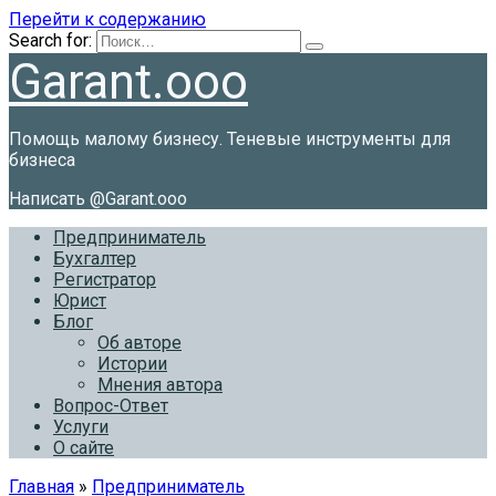
Перейти к содержанию
Search for:
Garant.ooo
Помощь малому бизнесу. Теневые инструменты для
бизнеса
Написать @Garant.ooo
Предприниматель
Бухгалтер
Регистратор
Юрист
Блог
Об авторе
Истории
Мнения автора
Вопрос-Ответ
Услуги
О сайте
Главная
»
Предприниматель