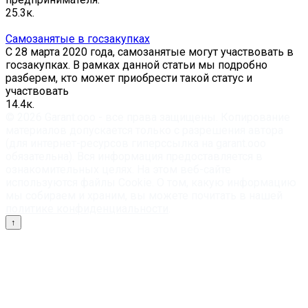
2
5.3к.
Самозанятые в госзакупках
С 28 марта 2020 года, самозанятые могут участвовать в
госзакупках. В рамках данной статьи мы подробно
разберем, кто может приобрести такой статус и
участвовать
1
4.4к.
© 2026 Garant.ooo - все права защищены. Копирование
материалов допускается только с разрешения автора
(для интернет-ресурсов гиперссылка на garant.ooo
обязательна). Вся информация предоставляется в
ознакомительных целях. На этом веб-сайте
используются файлы Cookie. О том, какую информацию
мы собираем и храним, вы можете почитать в нашей
политике конфиденциальности
.