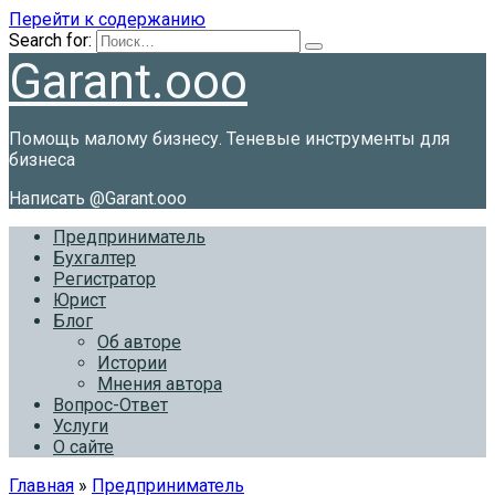
Перейти к содержанию
Search for:
Garant.ooo
Помощь малому бизнесу. Теневые инструменты для
бизнеса
Написать @Garant.ooo
Предприниматель
Бухгалтер
Регистратор
Юрист
Блог
Об авторе
Истории
Мнения автора
Вопрос-Ответ
Услуги
О сайте
Главная
»
Предприниматель