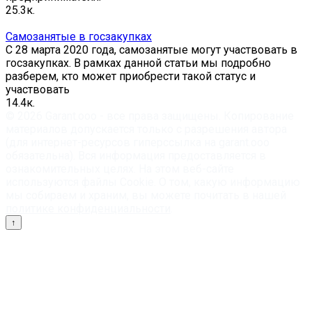
2
5.3к.
Самозанятые в госзакупках
С 28 марта 2020 года, самозанятые могут участвовать в
госзакупках. В рамках данной статьи мы подробно
разберем, кто может приобрести такой статус и
участвовать
1
4.4к.
© 2026 Garant.ooo - все права защищены. Копирование
материалов допускается только с разрешения автора
(для интернет-ресурсов гиперссылка на garant.ooo
обязательна). Вся информация предоставляется в
ознакомительных целях. На этом веб-сайте
используются файлы Cookie. О том, какую информацию
мы собираем и храним, вы можете почитать в нашей
политике конфиденциальности
.