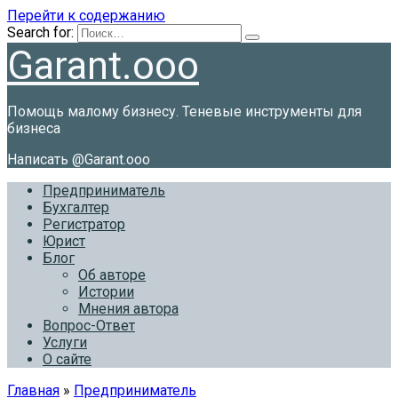
Перейти к содержанию
Search for:
Garant.ooo
Помощь малому бизнесу. Теневые инструменты для
бизнеса
Написать @Garant.ooo
Предприниматель
Бухгалтер
Регистратор
Юрист
Блог
Об авторе
Истории
Мнения автора
Вопрос-Ответ
Услуги
О сайте
Главная
»
Предприниматель