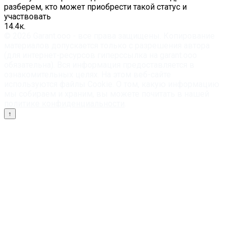
разберем, кто может приобрести такой статус и
участвовать
1
4.4к.
© 2026 Garant.ooo - все права защищены. Копирование
материалов допускается только с разрешения автора
(для интернет-ресурсов гиперссылка на garant.ooo
обязательна). Вся информация предоставляется в
ознакомительных целях. На этом веб-сайте
используются файлы Cookie. О том, какую информацию
мы собираем и храним, вы можете почитать в нашей
политике конфиденциальности
.