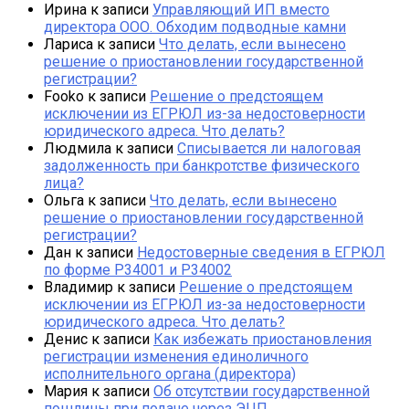
Ирина
к записи
Управляющий ИП вместо
директора ООО. Обходим подводные камни
Лариса
к записи
Что делать, если вынесено
решение о приостановлении государственной
регистрации?
Fooko
к записи
Решение о предстоящем
исключении из ЕГРЮЛ из-за недостоверности
юридического адреса. Что делать?
Людмила
к записи
Списывается ли налоговая
задолженность при банкротстве физического
лица?
Ольга
к записи
Что делать, если вынесено
решение о приостановлении государственной
регистрации?
Дан
к записи
Недостоверные сведения в ЕГРЮЛ
по форме Р34001 и Р34002
Владимир
к записи
Решение о предстоящем
исключении из ЕГРЮЛ из-за недостоверности
юридического адреса. Что делать?
Денис
к записи
Как избежать приостановления
регистрации изменения единоличного
исполнительного органа (директора)
Мария
к записи
Об отсутствии государственной
пошлины при подаче через ЭЦП