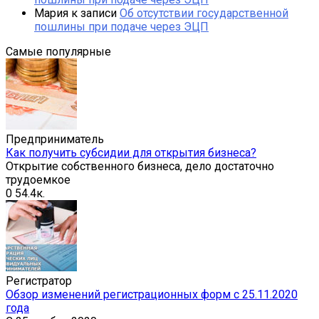
Мария
к записи
Об отсутствии государственной
пошлины при подаче через ЭЦП
Самые популярные
Предприниматель
Как получить субсидии для открытия бизнеса?
Открытие собственного бизнеса, дело достаточно
трудоемкое
0
54.4к.
Регистратор
Обзор изменений регистрационных форм с 25.11.2020
года