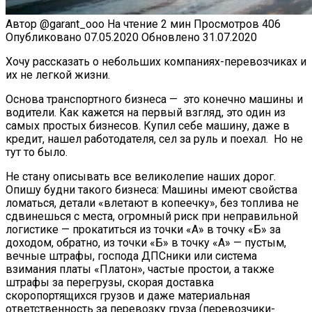
Автор
@garant_ooo
На чтение
2 мин
Просмотров
406
Опубликовано
07.05.2020
Обновлено
31.07.2020
Хочу рассказать о небольших компаниях-перевозчиках и
их не легкой жизни.
Основа транспортного бизнеса — это конечно машины и
водители. Как кажется на первый взгляд, это один из
самых простых бизнесов. Купил себе машину, даже в
кредит, нашел работодателя, сел за руль и поехал. Но не
тут то было.
Не стану описывать все великолепие наших дорог.
Опишу будни такого бизнеса: Машины имеют свойства
ломаться, детали «влетают в копеечку», без топлива не
сдвинешься с места, огромный риск при неправильной
логистике — прокатиться из точки «А» в точку «Б» за
доходом, обратно, из точки «Б» в точку «А» — пустым,
вечные штрафы, господа ДПСники или система
взимания платы «Платон», частые простои, а также
штрафы за перегрузы, скорая доставка
скоропортящихся грузов и даже материальная
ответственность за перевозку груза (перевозчики-